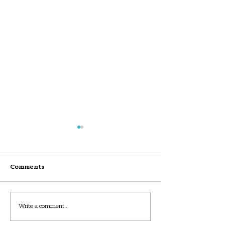
Services
Comments
Bienvnue chez 
Write a comment...